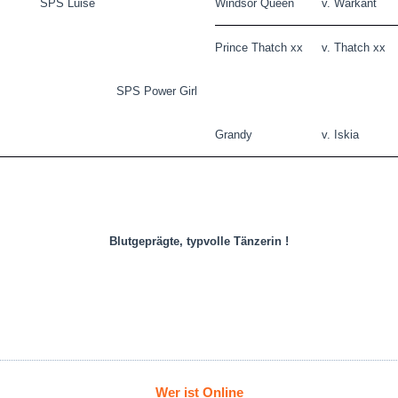
SPS Luise
Windsor Queen
v. Warkant
Prince Thatch xx
v. Tha
tch xx
SPS Power Girl
Grandy
v. Iskia
Blutgeprägte, typvolle Tänzerin !
Wer ist Online