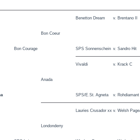
Benetton Dream
v. Brentano II
Bon Coeur
Bon Courage
SPS Sonnenschein
v. Sandro Hit
Vivaldi
v. Krack C
Anada
na
SPS/E.St. Agneta
v. Rohdiamant
Lauries Crusador xx
v. Welsh Page
Londonderry