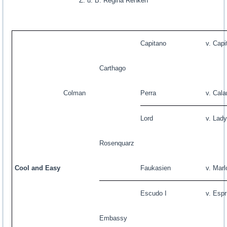
Z. u. B. Regina Renken
Capitano
v. Capi
Carthago
Colman
Perra
v. Cala
Lord
v. Lady
Rosenquarz
Cool and Easy
Faukasien
v. Marl
Escudo I
v. Espr
Embassy